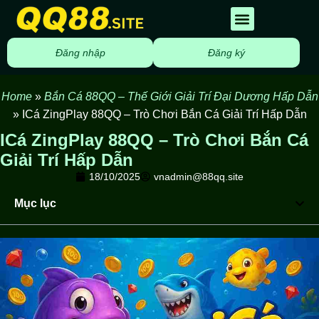
Đăng nhập
Đăng ký
Home
»
Bắn Cá 88QQ – Thế Giới Giải Trí Đại Dương Hấp Dẫn
»
ICá ZingPlay 88QQ – Trò Chơi Bắn Cá Giải Trí Hấp Dẫn
ICá ZingPlay 88QQ – Trò Chơi Bắn Cá
Giải Trí Hấp Dẫn
18/10/2025
vnadmin@88qq.site
Mục lục