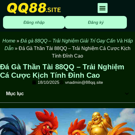
Đăng nhập
Đăng ký
Home
»
Đá gà 88QQ – Trải Nghiệm Giải Trí Gay Cấn Và Hấp
Dẫn
»
Đá Gà Thần Tài 88QQ – Trải Nghiệm Cá Cược Kịch
Tính Đỉnh Cao
Đá Gà Thần Tài 88QQ – Trải Nghiệm
Cá Cược Kịch Tính Đỉnh Cao
18/10/2025
vnadmin@88qq.site
Mục lục