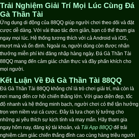
Trải Nghiệm Giải Trí Mọi Lúc Cùng Đá
Gà Thần Tài
Ứng dụng di động của 88QQ giúp người chơi theo dõi và đặt
cược dễ dàng. Với vài thao tác đơn giản, bạn có thể tham gia
ngay mọi lúc. Hệ thống tương thích với cả Android và iOS,
mượt mà và ổn định. Ngoài ra, người dùng còn được nhận
thưởng miễn phí khi đăng nhập hàng ngày. Đá Gà Thần Tài
88QQ mang đến cảm giác chân thực và đầy phấn khích cho
mọi người.
Kết Luận Về Đá Gà Thần Tài 88QQ
Đá Gà Thần Tài 88QQ không chỉ là trò chơi giải trí, mà còn là
nơi mang đến cơ hội chiến thắng lớn. Với giao diện đẹp, tốc
độ nhanh và hệ thống minh bạch, người chơi có thể tận hưởng
trọn vẹn niềm vui cá cược. Đây là lựa chọn lý tưởng cho
những ai yêu thích sự kịch tính và may mắn. Hãy tham gia
ngay hôm nay, đăng ký tài khoản, và
Tải App 88QQ
để trải
nghiệm cảm giác chiến thắng đỉnh cao cùng hàng triệu người