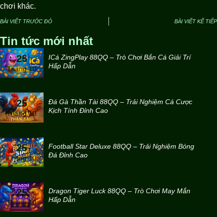
chơi khác.
BÀI VIẾT TRƯỚC ĐÓ
BÀI VIẾT KẾ TIẾP
Tin tức mới nhất
25
ICá ZingPlay 88QQ – Trò Chơi Bắn Cá Giải Trí
Hấp Dẫn
Tháng 10
25
Đá Gà Thần Tài 88QQ – Trải Nghiệm Cá Cược
Kịch Tính Đỉnh Cao
Tháng 10
25
Football Star Deluxe 88QQ – Trải Nghiệm Bóng
Đá Đỉnh Cao
Tháng 10
25
Dragon Tiger Luck 88QQ – Trò Chơi May Mắn
Hấp Dẫn
Tháng 10