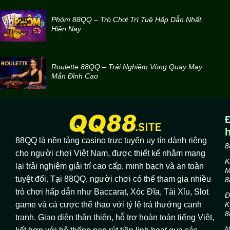
25
Phỏm 88QQ – Trò Chơi Trí Tuệ Hấp Dẫn Nhất
Hiện Nay
Tháng 10
25
Roulette 88QQ – Trải Nghiệm Vòng Quay May
Mắn Đỉnh Cao
Tháng 10
88QQ là nền tảng casino trực tuyến uy tín dành riêng
8
cho người chơi Việt Nam, được thiết kế nhằm mang
K
lại trải nghiệm giải trí cao cấp, minh bạch và an toàn
M
tuyệt đối. Tại 88QQ, người chơi có thể tham gia nhiều
8
trò chơi hấp dẫn như Baccarat, Xóc Đĩa, Tài Xỉu, Slot
Đ
game và cá cược thể thao với tỷ lệ trả thưởng cạnh
K
8
tranh. Giao diện thân thiện, hỗ trợ hoàn toàn tiếng Việt,
N