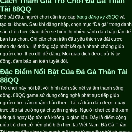
Cách Tham Gia Trò Chơi Đá Gà Thần
Tài 88QQ
Để bắt đầu, người chơi cần truy cập
trang đăng ký 88QQ
và
tạo tài khoản. Sau khi đăng nhập, chọn mục “Đá gà” trong danh
sách trò chơi. Giao diện sẽ hiển thị nhiều sảnh đấu hấp dẫn để
bạn lựa chọn. Chỉ cần chọn trận đấu yêu thích và đặt cược
theo dự đoán. Hệ thống cập nhật kết quả nhanh chóng giúp
người chơi theo dõi dễ dàng. Mọi giao dịch được xử lý tự
động, đảm bảo an toàn tuyệt đối.
Đặc Điểm Nổi Bật Của Đá Gà Thần Tài
88QQ
Trò chơi này nổi bật với hình ảnh sắc nét và âm thanh sống
động. 88QQ game sử dụng công nghệ phát trực tiếp giúp
người chơi cảm nhận chân thực. Tất cả trận đấu được quay
trực tiếp tại trường gà chuyên nghiệp. Người chơi có thể xem
kết quả ngay lập tức mà không lo gian lận. Đây là điểm cộng
giúp trò chơi trở nên phổ biến hơn tại Việt Nam. Đá Gà Thần