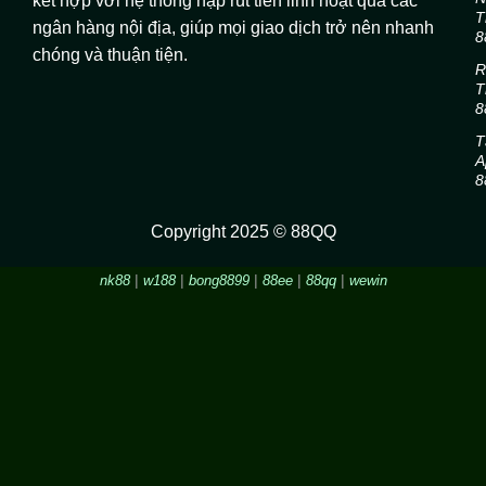
kết hợp với hệ thống nạp rút tiền linh hoạt qua các
T
ngân hàng nội địa, giúp mọi giao dịch trở nên nhanh
8
chóng và thuận tiện.
R
T
8
T
A
8
Copyright 2025 © 88QQ
nk88
w188
bong8899
88ee
88qq
wewin